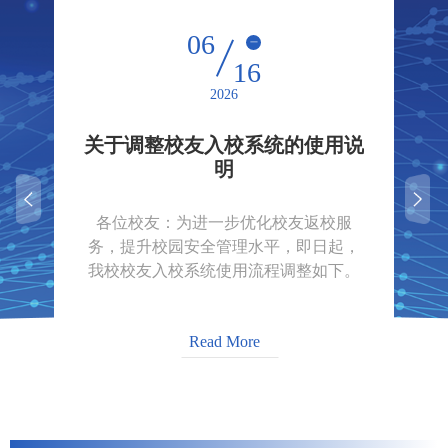
06
一
16
2026
人
关于调整校友入校系统的使用说
明
，
各位校友：为进一步优化校友返校服
务，提升校园安全管理水平，即日起，
我校校友入校系统使用流程调整如下。
资
请有入校需求的校友按照以下步骤操
程
作：一、校友申请入校流程1.扫描二维
Read More
王
码（二维码附后）进入“辽宁石油化工大
学校友服务大厅”平台；2.点击 “校友注
，
册”，按照提示完成注册申请；3.注册申
5
请审核后，在“我的”里，完成实名认
意
证。二、注意事项1.入校时使用微信扫