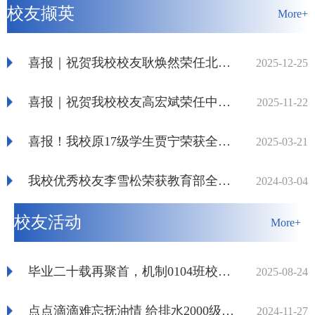
函
校友撷英
描门卫出示的识别码进行核验身份信
More+
息；2.如有系统操作或入...
喜报｜祝贺我校校友耿焕然荣任北京燕华工程建设有限公司董事长、总经理
2025-12-25
喜报｜祝贺我校校友高宏斌荣任中国钢研科技集团有限公司党委书记、董事长
2025-11-22
喜报！我校原17级学生贾宁荣获全军一等奖，三级表彰
2025-03-21
我校优秀校友李雪松荣获教育部全国高校思政课教学展示活动“特等奖”
2024-03-04
校友活动
More+
毕业二十载再聚首，机制0104班校友携“准新生”重返母校：忆芳华，续传承
2025-08-24
点点滴滴难忘抚油情 给排水2000级毕业20周年荣归母校
2024-11-27