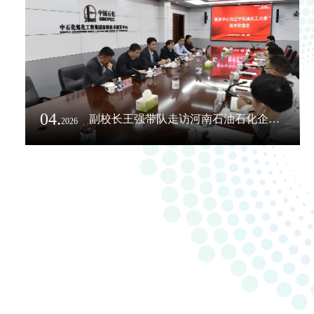
04.
副校长王强带队走访河南石油石化企业并看望校友
2026
12.
喜报｜祝贺我校校友耿焕然荣任北京燕华工程建设有限公司董事长、总经理
2025
喜报｜祝贺我校校友耿焕然荣任北京燕华工程建设有限公司董事长、总经理
30
2025-12