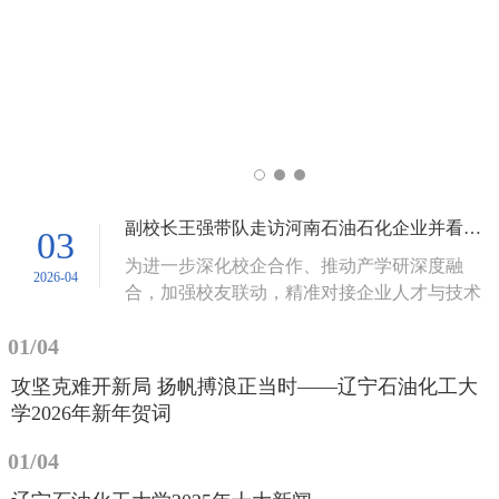
副校长王强带队走访河南石油石化企业并看望校友
03
为进一步深化校企合作、推动产学研深度融
2026-04
合，加强校友联动，精准对接企业人才与技术
需求，3月30日至31日，副校长王强带队先后
01/04
走访调研中石化炼化工程（集团）股份有限公
司洛阳技术研发中心、中国石油天然气第一建
攻坚克难开新局 扬帆搏浪正当时——辽宁石油化工大
设有限公司、洛阳太平洋联合石油化工有限公
学2026年新年贺词
司、中石化河南炼化有限公司及开封市奥科宝
特种油剂有限公司五家单位，学校合作发展
01/04
处、科研处相关负责同志、河南校友工作委员