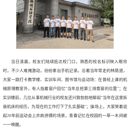
当日清晨，校友们陆续抵达校门口，熟悉的校名标识映入眼帘
时，不少人难掩激动，纷纷拿出手机记录。沿着当年常走的林荫道，
大家一路打卡教学楼、实训车间、图书馆与运动场：在曾经上课的机
械原理教室外，有人指着窗户回忆“当年总抢第三排靠窗的位置”；在
实训楼前，几位从事机械行业的校友还兴致勃勃地聊起“当年在这里拆
装机床的经历，为现在的工作打下了扎实基础”；操场上，大家笑着说
起20年前运动会上并肩拼搏的场景，青春记忆在校园的一草一木间被
一一唤醒。