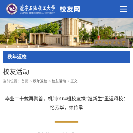
秩年返校
校友活动
当前位置：
首页
->
秩年返校
->
校友活动
->
正文
毕业二十载再聚首，机制0104班校友携“准新生”重返母校：
忆芳华，续传承