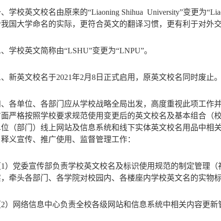
一、学校英文校名由原来的
“Liaoning Shihua University”变更为“
合我国大学命名的实际，更符合英文的翻译习惯，更有利于对外
二、学校英文简称由
“LSHU”变更为“LNPU”。
三、新英文校名于
2021年
2月
8
日正式启用，原英文校名同时废止
四、各单位、各部门应从学校战略全局出发，高度重视此项工作
方面严格按照学校要求规范使用变更后的英文校名及基本组合（
单位（部门）线上网站及信息系统和线下实体英文校名用品中相
名释义宣传、推广使用、监督管理工作：
（
1）党委宣传部负责学校英文校名及标识使用规范的制定管理
（
实，牵头各部门、各学院对校园内、各楼座内学校英文名的实物
（
2）网络信息中心负责全校各级网站和信息系统中相关内容更新