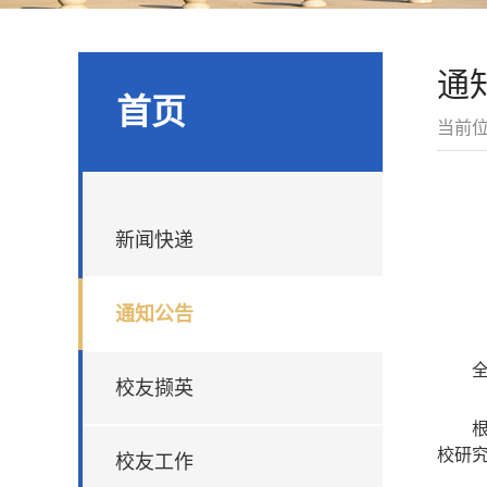
通
首页
当前
新闻快递
通知公告
校友撷英
校研
校友工作