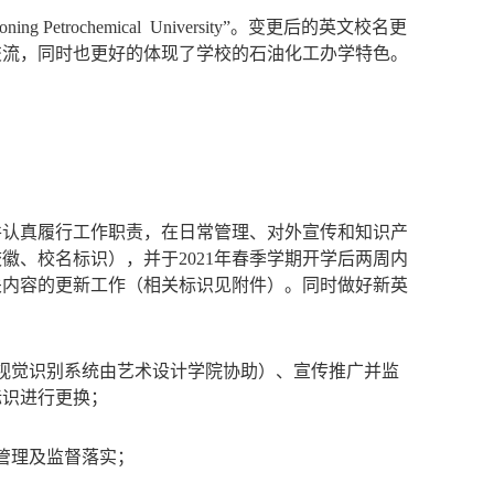
Liaoning Petrochemical University”。变更后的英文校名更
交流，同时也更好的体现了学校的石油化工办学特色。
。
并认真履行工作职责，在日常管理、对外宣传和知识产
校徽、校名标识），并于
2021
年
春季学期开学后两周内
关内容的更新工作（
相关
标识见附件）。
同时做好新英
视觉识别系统由艺术设计学院协助
）
、宣传推广并监
标识进行更换；
管理及监督落实；