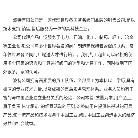
波特有限公司是一家代理世界各国著名阀门品牌的销售公司
,
是以
技术支持
,
销售
,
售后服务为一体的高科技企业。
公司代理产品广泛服务于电力、石油、化工、制药、轻工、冶金
等工业领域
,
公司与多个世界著名的阀门制造商保持着紧密的联系，常
年往世界各个阀门厂输送人才进行培训。我们的工程师可以轻松的使
用多个国家的语言和工具进行阀门的选型和计算工作，同时得到了国
外很多厂家的认可。
波特公司拥有高素质的员工队伍，全部员工为本科以上学历
,
具有
雄厚的专业技术力量
,
以及成熟的售后服务管理体系。业务人员均有丰
富的与中国企业建立业务关系的经验，公司本着“质量为本
,
用户至上
,
勇于负责
,
信守承诺”的经营活动的原则
,
始终向用户提供信得过的可靠
产品
,
使一流产品和技术服务于中国工业
,
帮助中国工业创造更大的经济
效益和社会效益。