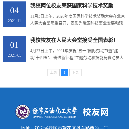
我校两位校友荣获国家科学技术奖励
04
11月3日上午，2020年度国家科学技术奖励大会在北京
2021-11
人民大会堂隆重召开，表彰为我国科技事业发展和现
代化建设作出突出贡献的科技工作者。 我校校友、中
国石化催化剂有限公司总经理、党委副书记焦阳为主
我校校友在人民大会堂接受全国表彰！
01
要完成人的烯烃可控配位聚合方法与高性能弹性体制
备技术项目荣获2020年度国家技术发明二等奖。焦
4月27日上午，2021年庆祝“五一”国际劳动节暨“建
2021-05
阳，男,1967年11月出生,辽宁抚顺人,中共党员,教授级
功‘十四五’、奋进新征程”主题劳动和技能竞赛动员大
高级工程师,1990 年毕业于抚顺石油学院石油化工工工
会在北京人民大会堂隆重举行。397个集体和1197名个
艺专业。2014年9月，任中国...
人分获全国五一劳动奖状、奖章，1297个集体获全国
上页
1
下页
工人先锋号。辽宁石油化工大学杰出校友，中天合创
能源有限责任公司化工分公司分析检验中心主办师，
助理工程师刘欣荣获2021年全国五一劳动奖章。刘
欣，女，辽宁石油化工大学2011级校友。中天合创能
源有限责任公司化工分公司...
地址：辽宁省抚顺市望花区丹东路西段一号