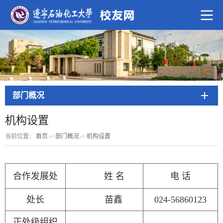
部门概况
机构设置
当前位置：
首页
->
部门概况
->
机构设置
合作发展处
姓 名
电 话
处长
苗鑫
024-56860123
正处级组织