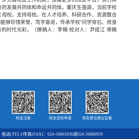
校的发展共同体和命运共同体。霍庆生强调，当前学校
注母校，支持母校。在人才培养、科研合作、资源整合
能够珍惜荣誉、笃学奋进，传承学校“问学穿石、修身
的时代光彩。（撰稿人：李楠 校对人：尹成江 审稿
校友注册
校友进校申请
校友意见建议征集
/传真(FAX)：024-56861836或024-56860959