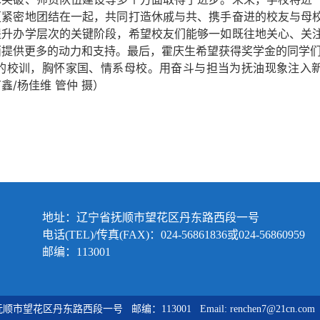
更紧密地团结在一起，共同打造休戚与共、携手奋进的校友与母
提升办学层次的关键阶段，希望校友们能够一如既往地关心、关
面提供更多的动力和支持。最后，霍庆生希望获得奖学金的同学们
”的校训，胸怀家国、情系母校。用奋斗与担当为抚油现象注入新
鑫/杨佳维 管仲 摄）
地址：辽宁省抚顺市望花区丹东路西段一号
电话(TEL)/传真(FAX)：024-56861836或024-56860959
邮编：113001
段一号 邮编：113001 Email: renchen7@21cn.com 电话(TEL)