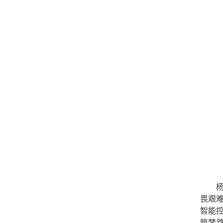
畏艰
智能
筑梦