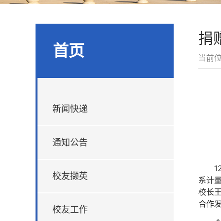
捐
首页
当前
新闻快递
通知公告
校友撷英
系计
校长
合作
校友工作