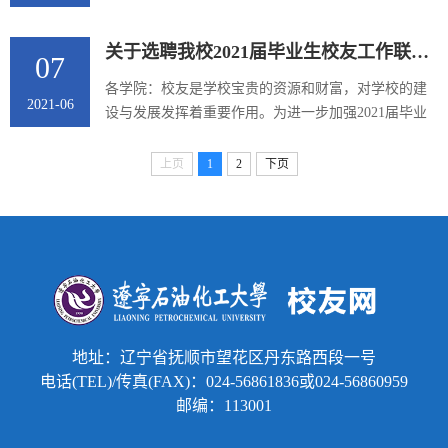
党组组织部（人力资源部、党组编制办）培训开发室
自主申报，学院推荐，学生处审核，校学生资助工作
主管肖善林，中国海洋石油集...
领导小组评审，拟推荐创新创业学院双创1901班陈裕
关于选聘我校2021届毕业生校友工作联络员的通知
07
瀚同学为2021年“王涛英才奖学金”获得者。为广泛接
受监督，提高推荐工作的透明度和公信力，现对推荐
各学院：校友是学校宝贵的资源和财富，对学校的建
2021-06
结果进行网上公示，公示期为5天。公示期内，如对推
设与发展发挥着重要作用。为进一步加强2021届毕业
荐人选有不同意见，请于2021年10月7日前以电话、信
生走向社会与母校的联系，加强校院两级校友工作管
函或亲访等方式向学生...
理体系，完善校友大数据库信息建设，方便校友之间
上页
1
2
下页
的联络和沟通，及时掌握校友动态，促进学校和校友
事业的共同发展，学校决定在2021届毕业生毕业前进
行校友工作联络员选聘工作，现将有关事宜通知如
下：一、选聘条件1、关心母校发展，热爱校友工作，
乐于为学校和同学服务；2、群众...
地址：辽宁省抚顺市望花区丹东路西段一号
电话(TEL)/传真(FAX)：024-56861836或024-56860959
邮编：113001