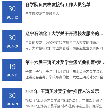
一、校友申请入校流程1.扫描二维码（二维码附后）进
各学院负责校友接待工作人员名单
30
入“辽宁石油化工大学校友服务大厅”平台；2.点击 “校
友注册”，按照提示完成注册申请；3.注册申请审核
各学院校友工作联系人
2025-12
后，在“我的”里，完成实名认证。二、注意事项1.入校
时使用微信扫描门卫出示的识别码进行核验身份信
息；2.如有系统操作或入...
辽宁石油化工大学关于开通校友服务的通知
30
亲爱的校友：为紧密连接学校与广大校友的情谊纽
2024-09
带，为方便校友们常回家看看，为架起校友之间的沟
通桥梁，学校制作了全新的校友网站，并专门开发了
校友服务系统。现将有关事项通知如下。一、校友网
第十六届王涛英才奖学金颁奖典礼暨“梦之队”优秀代表报告会圆满举行
19
站校友网站在保留原有功能的基础上，新增了校园风
光、校友服务、成果发布、技术需求等栏目，旨在为
争雄！争气！争光！11月17日，由王涛英才奖学金管
2024-11
广大校友打造一个加强沟通、促进情谊、增加合作的
理委员会主办，学校承办的第十六届王涛英才奖学金
平台。广大校友可以通过新版网站，访问学校最新信
颁奖典礼暨“梦之队”优秀代表报告会在大学生活动中
息、校友信息、基金会信息、校庆...
心报告厅举行。校长钱建华、党委副书记钟俊生，相
2021年“王涛英才奖学金”推荐人选公示
30
关单位负责人、各二级学院副书记及学生代表1100余
人参加活动，共同见证这场青春榜样的盛会。中国石
根据《“王涛英才奖学金”管理办法》，学生处组织了
2021-09
油教育学会理事长杨华，中国石油化工集团有限公司
2021年“王涛英才奖学金”本科生的评选工作。经学生