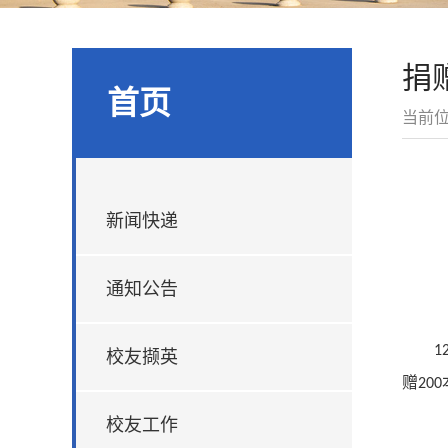
捐
首页
当前
新闻快递
通知公告
1
校友撷英
赠
200
校友工作