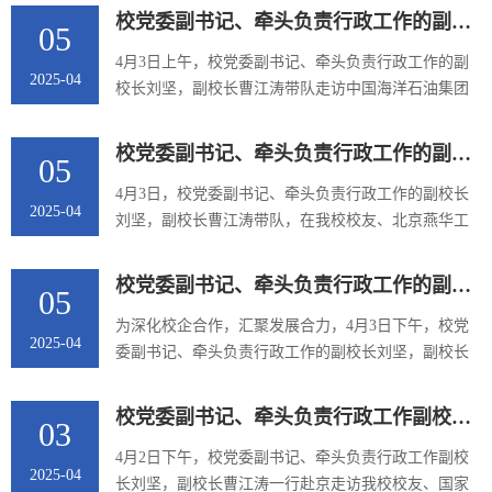
刻。4月19日上午，学校召开建校75周年高质量发展大
校党委副书记、牵头负责行政工作的副校长刘坚带队走访中国海洋石油集团有限公司并看望校友
05
会。省市各界领导、知名校友、专家学者出席大会。
校党委书记郭长义主持会议。会前，播放了校友祝福
4月3日上午，校党委副书记、牵头负责行政工作的副
2025-04
视频《七十五载问学路 天涯同心抚油情》。与会人员
校长刘坚，副校长曹江涛带队走访中国海洋石油集团
共同观看了学校宣传片《燃烧激情 能源报国》。在庄
有限公司，深化校企传统友谊，共谋新时期协同发
严的国歌声中，大会正式开始。抚...
展。我校校友、中国海油集团有限公司党组成员、副
校党委副书记、牵头负责行政工作的副校长刘坚带队走访中国石油天然气股份有限公司天然气销售分公司并看望校友
05
总经理汪剑波，科技与数智化部总经理卢涛，人力资
源部副总经理柏冠军等热情接待了我校一行。在校企
4月3日，校党委副书记、牵头负责行政工作的副校长
2025-04
合作座谈会上，汪剑波代表公司对我校一行表示热烈
刘坚，副校长曹江涛带队，在我校校友、北京燕华工
的欢迎。汪剑波谈到，近年来公司坚持创新驱动、绿
程建设有限公司总经理耿焕然的陪同下，走访中国石
色低碳、市场引领、国际化发展、...
油天然气股份有限公司天然气销售分公司。我校校
校党委副书记、牵头负责行政工作的副校长刘坚带队走访国家能源投资集团有限责任公司并看望校友
05
友、中国石油天然气销售分公司党委书记、执行董事
刘国海，我校校友、炼油化工和新材料分公司党委委
为深化校企合作，汇聚发展合力，4月3日下午，校党
2025-04
员、炼油事业部总经理李伯华，天然气销售公司副总
委副书记、牵头负责行政工作的副校长刘坚，副校长
经理武艺，天然气销售公司总经理助理兼综合管理部
曹江涛带队走访国家能源投资集团有限责任公司。我
主任李伟参加了座谈。刘国海对学...
校校友、公司党组成员、副总经理闫国春，化工事业
校党委副书记、牵头负责行政工作副校长刘坚带队走访我校校友、国家应急管理部总工程师李万春
03
部副主任金海峰，科技与信息化部综合处经理张涛等
接待了我校一行。双方在国家能源集团主楼会议室进
4月2日下午，校党委副书记、牵头负责行政工作副校
2025-04
行了深入座谈。闫国春代表集团对我校一行的到来表
长刘坚，副校长曹江涛一行赴京走访我校校友、国家