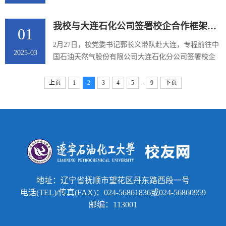
示热烈欢迎。他重点介绍了集团煤炭、电力、运输、
应急管理部总工程师李万春。刘坚向李万春总工程师
化工等全产业链业务，以及作为...
表达了学校的亲切问候，介绍学校办学75年发展成
我校与大连石化公司签署校企合作框架协议
01
就，特别是近年来锚定国家区域发展战略需求，聚焦
辽宁全面振兴新突破三年行动目标任务，全面深化综
2月27日，校党委书记郭长义带队赴大连，专程前往中
2025-03
合改革，强化应用型人才培养、持续提升科技创新能
国石油天然气股份有限公司大连石化分公司签署校企
力、积极服务地方经济社会发展取得的可喜成果。他
合作框架协议。签约仪式由大连石化分公司总经理花
热情邀请李万春总工程师常回母校...
小兵主持。会上，大连石化公司执行董事、党委书记
...
上页
1
2
3
4
5
9
下页
吴凯对郭长义一行再次来连与公司全面推进打造校企
科技创新合作平台，进一步搭建合作框架，充实合作
内容，深化合作层次，促进成果转化表示热烈欢迎和
诚挚感谢。郭长义在致辞中指出，学校高度重视与大
连石化公司的全面合作，多次召...
地址：辽宁省抚顺市望花区丹东路西段一号
电话(TEL)/传真(FAX)：024-56861836或024-56860959
邮编：113001