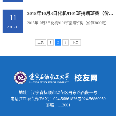
持学校教育事业发展。5、8月22日，国贸97级校友向
民币3千元。2、7月30日，化机92级60余名校友相聚母
学校教育发展基金会捐款...
校，举行毕业20周年聚会活动。并向学校教育发展基
2015年10月3日化机9101班捐赠班树（价值3000元）
11
金会捐款2万元，用以支持母校教育事业的发展。3、8
月21日，上海外语教育出版社有限公司为支持辽宁石
2015年10月3日化机9101班捐赠班树（价值3000元）
2015-11
油化工大学建设发展，向辽宁省辽宁石油化工大学教
育发展基金会捐赠人民币2.4万元。4、9月10日，加工
92级80余名校友相聚母...
上页
1
2
3
下页
地址：辽宁省抚顺市望花区丹东路西段一号
电话(TEL)/传真(FAX)：024-56861836或024-56860959
邮编：113001